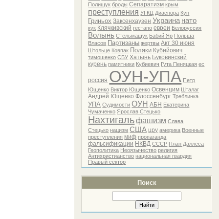
Сепаратизм
Полищук
броды
крым
преступления
УГКЦ
Диаспора
Кун
Украина
нато
Гриньох
Заксенхаузен
Клячкивский
евреи
кук
гестапо
Белоруссия
Волынь
Стельмащук
Бабий Яр
Польша
Партизаны
Акт 30 июня
Власов
жертвы
Поляки
Кубийович
Штольце
Ковпак
Хатынь
Буковинский
тимошенко
СБУ
курень
памятники
Кубиевич
Гута Пеняцкая
ес
ОУН-УПА
россия
Петр
Освенцим
Ющенко
Виктор Ющенко
Шталаг
Андрей Ющенко
Флоссенбург
Треблинка
ОУН
УПА
АБН
Судимости
Екатерина
Чумаченко
Ярослав Стецько
Нахтигаль
фашизм
Слава
США
цру
Стецько
нацизм
америка
Военные
миф
преступления
пропаганда
фальсификации
НКВД
СССР
План Даллеса
Геополитика
Неоязычество
религия
Антихристианство
национальная гвардия
Правый сектор
Поиск