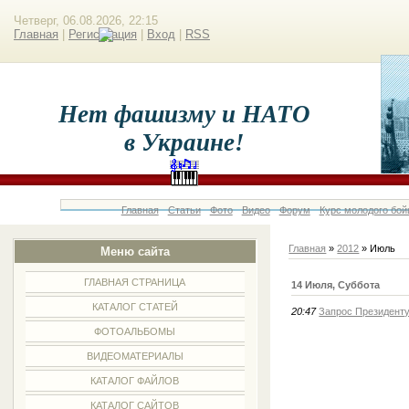
Четверг, 06.08.2026, 22:15
Главная
|
Регистрация
|
Вход
|
RSS
Нет фашизму и НАТО
в Украине!
Главная
Статьи
Фото
Видео
Форум
Курс молодого бой
Главная
»
2012
»
Июль
Меню сайта
ГЛАВНАЯ СТРАНИЦА
14 Июля, Суббота
КАТАЛОГ СТАТЕЙ
20:47
Запрос Президенту
ФОТОАЛЬБОМЫ
ВИДЕОМАТЕРИАЛЫ
КАТАЛОГ ФАЙЛОВ
КАТАЛОГ САЙТОВ