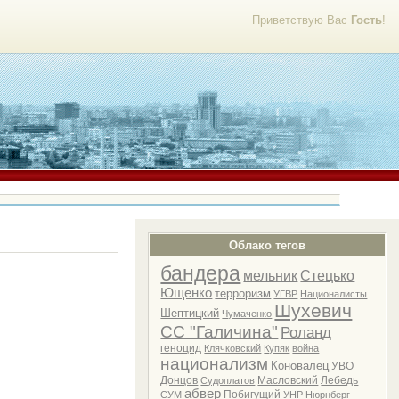
Приветствую Вас
Гость
!
Облако тегов
бандера
мельник
Стецько
Ющенко
терроризм
УГВР
Националисты
Шухевич
Шептицкий
Чумаченко
СС "Галичина"
Роланд
геноцид
Клячковский
Купяк
война
национализм
Коновалец
УВО
Донцов
Масловский
Лебедь
Судоплатов
абвер
Побигущий
СУМ
УНР
Нюрнберг