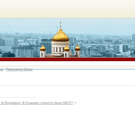
ца
Практикум борца
 В.Януковичу. В Очакове строится база НАТО?
(0)