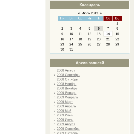
Календарь
«
Июль 2012
»
Пн
Вт
Ср
Чт
Пт
Сб
Вс
1
2
3
4
5
6
7
8
9
10
11
12
13
14
15
16
17
18
19
20
21
22
23
24
25
26
27
28
29
30
31
Архив записей
2008 Август
2008 Сентябрь
2008 Октябрь
2008 Ноябрь
2008 Декабрь
2009 Январь
2009 Февраль
2009 Март
2009 Апрель
2009 Май
2009 Июнь
2009 Июль
2009 Август
2009 Сентябрь
2009 Октябрь