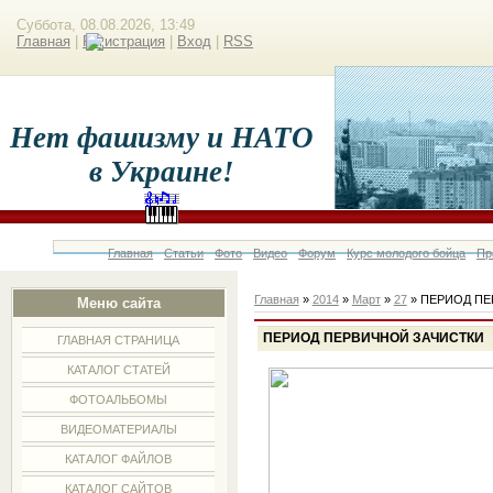
Суббота, 08.08.2026, 13:49
Главная
|
Регистрация
|
Вход
|
RSS
Нет фашизму и НАТО
в Украине!
Главная
Статьи
Фото
Видео
Форум
Курс молодого бойца
Пр
Главная
»
2014
»
Март
»
27
» ПЕРИОД ПЕ
Меню сайта
ПЕРИОД ПЕРВИЧНОЙ ЗАЧИСТКИ
ГЛАВНАЯ СТРАНИЦА
КАТАЛОГ СТАТЕЙ
ФОТОАЛЬБОМЫ
ВИДЕОМАТЕРИАЛЫ
КАТАЛОГ ФАЙЛОВ
КАТАЛОГ САЙТОВ