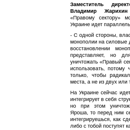
Заместитель дирек
Владимир Жарихин
«Правому сектору» м
Украине идет параллел
- С одной стороны, вла
монополии на силовые д
восстановлении моно
представляет, но дл
уничтожать «Правый сек
использовать, потому 
только, чтобы радика
места, а не из двух или
На Украине сейчас иде
интегрирует в себя стру
но при этом уничтож
Яроша, то перед ним с
интегрируешься, как с
либо с тобой поступят к