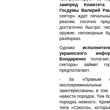
зампред Комитета 
Госдумы Валерий Ра
сектор» ждет печальн
реалии, логично пре
достаточно быстро: час
оружие, непокорные бу
разборках.
Однако
исполните
украинского инфо
Бондаренко
полагает,
сектора» займет г
предполагают.
- За «Правым сек
околокриминальные
заинтересованы, в том,
навести порядок. Тем б
порядка немного. Кром
типа «Сокола», которы