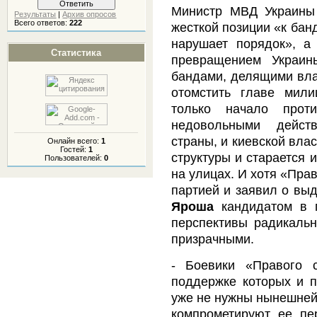
Министр МВД Украин
Результаты
|
Архив опросов
Всего ответов:
222
жесткой позиции «к банд
нарушает порядок», а
Статистика
превращением Украи
бандами, делящими вла
отомстить главе мили
только начало проти
недовольными дейст
страны, и киевской вла
Онлайн всего:
1
Гостей:
1
структуры и старается 
Пользователей:
0
на улицах. И хотя «Пра
партией и заявил о вы
Яроша
кандидатом в п
перспективы радикальн
призрачными.
- Боевики «Правого с
поддержке которых и п
уже не нужны нынешней 
компрометируют ее пе