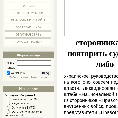
ФОРУМ
ПОЛЕЗНЫЕ ССЫЛКИ
ИНФОРМАЦИЯ О САЙТЕ
ГОСТЕВАЯ КНИГА
ОБРАТНАЯ СВЯЗЬ
сторонник
ПОМОЩЬ ПРОЕКТУ
повторить су
Форма входа
либо
Логин:
Пароль:
запомнить
Украинское руководство
Забыл пароль
|
Регистрация
на кого оно совсем не
власти. Ликвидирован
Наш опрос
штабе «Национальной г
Что нужно Украине?
Войти в состав РФ
из сторонников «Правог
Разделиться
внутренних войск, прош
Вступить в НАТО
представители «Правого
Остаться унитарной и
независимой