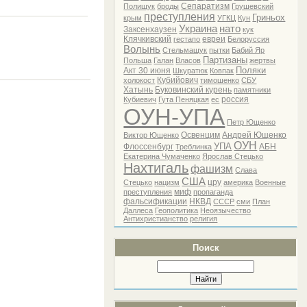
Сепаратизм
Полищук
броды
Грушевский
преступления
Гриньох
крым
УГКЦ
Кун
Украина
нато
Заксенхаузен
кук
Клячкивский
евреи
гестапо
Белоруссия
Волынь
Стельмащук
пытки
Бабий Яр
Партизаны
Польша
Галан
Власов
жертвы
Поляки
Акт 30 июня
Шкуратюк
Ковпак
Кубийович
холокост
тимошенко
СБУ
Хатынь
Буковинский курень
памятники
россия
Кубиевич
Гута Пеняцкая
ес
ОУН-УПА
Петр Ющенко
Освенцим
Андрей Ющенко
Виктор Ющенко
ОУН
УПА
Флоссенбург
АБН
Треблинка
Екатерина Чумаченко
Ярослав Стецько
Нахтигаль
фашизм
Слава
США
цру
Стецько
нацизм
америка
Военные
миф
преступления
пропаганда
фальсификации
НКВД
СССР
сми
План
Даллеса
Геополитика
Неоязычество
Антихристианство
религия
Поиск