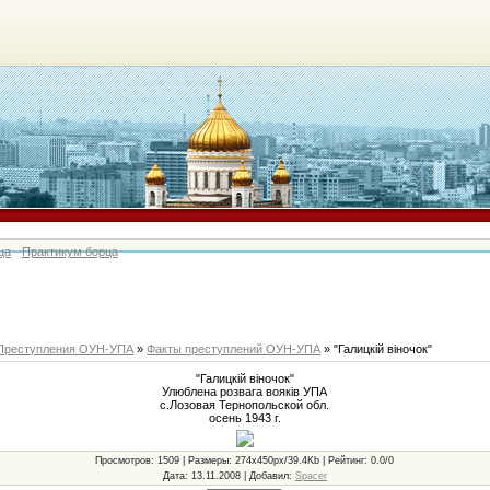
ца
Практикум борца
Преступления ОУН-УПА
»
Факты преступлений ОУН-УПА
» "Галицкій віночок"
"Галицкій віночок"
Улюблена розвага вояків УПА
с.Лозовая Тернопольской обл.
осень 1943 г.
Просмотров
: 1509 |
Размеры
: 274x450px/39.4Kb |
Рейтинг
: 0.0/0
Дата
: 13.11.2008 |
Добавил
:
Spacer