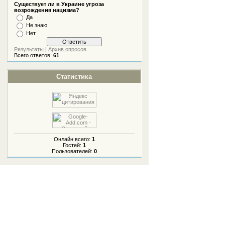
Существует ли в Украине угроза
возрождения нацизма?
Да
Не знаю
Нет
Результаты
|
Архив опросов
Всего ответов:
61
Статистика
Онлайн всего:
1
Гостей:
1
Пользователей:
0