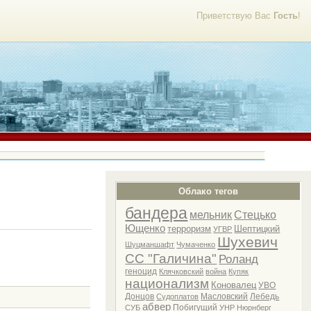
Приветствую Вас
Гость
!
Облако тегов
бандера
мельник
Стецько
Ющенко
терроризм
Шептицкий
УГВР
Шухевич
Шуцманшафт
Чумаченко
СС "Галичина"
Роланд
геноцид
Клячковский
война
Купяк
национализм
Коновалец
УВО
Донцов
Масловский
Лебедь
Судоплатов
абвер
Побигущий
СУБ
УНР
Нюрнберг