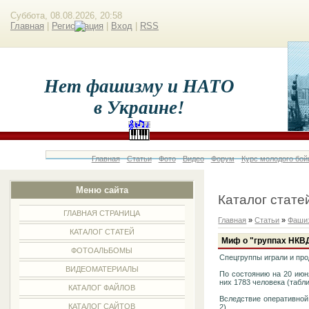
Суббота, 08.08.2026, 20:58
Главная
|
Регистрация
|
Вход
|
RSS
Нет фашизму и НАТО
в Украине!
Главная
Статьи
Фото
Видео
Форум
Курс молодого бой
Меню сайта
Каталог стате
ГЛАВНАЯ СТРАНИЦА
Главная
»
Статьи
»
Фашиз
КАТАЛОГ СТАТЕЙ
Миф о "группах НКВД
ФОТОАЛЬБОМЫ
Спецгруппы играли и про
ВИДЕОМАТЕРИАЛЫ
По состоянию на 20 июн
них 1783 человека (табли
КАТАЛОГ ФАЙЛОВ
Вследствие оперативной
КАТАЛОГ САЙТОВ
2).