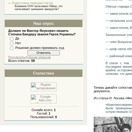
Подготовка террористов
[1]
Убитые главари 
Боевиков ОУН натаскивал Абвер, кто
натаскивает нынешних манкуртов?
— заместитель к
— начальник шта
Наш опрос
— заместитель В
Должен ли Виктор Янукович лишить
Степана Бандеру звания Героя Украины?
Захваченные спе
Да
— член Волынског
Нет
Решение должен принимать суд
— шеф связи обл
— районный коме
Результаты
|
Архив опросов
Всего ответов:
59
В связи с тем,
последнее врем
крайне осторожн
Статистика
сильная, что даж
Теперь давайте сопостав
документа.
Из статьи И. Лосева «Ф
«Комплектование
были проверены
Онлайн всего:
1
сочувствовало О
Гостей:
1
Пользователей:
0