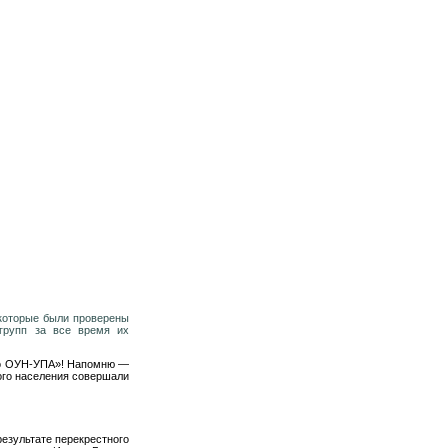
 которые были проверены
групп за все время их
ало ОУН-УПА»! Напомню —
ого населения совершали
результате перекрестного