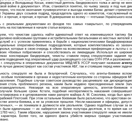
Цюцюра и Володымыр Косык, известный деятель бандеровского толка и автор не мен
овой войне в документах». Итак, становится понятно, по чьему заказу и под чью ди
терно, что после окончания «университета» и выхода книжки Билас делает стремител
т Украины двух созывов подряд, председатель одного из комитетов, «заслуженный ю
г. и прочая, и прочая, и прочая. В довершение ко всему — «гетьман Українського коза
ь с реальными документами из фондов тех самых «закрытых», по утверждениям
ить на поставленные в начале статьи вопросы.
уем, что чекистам удалось найти адекватный ответ на изменившуюся тактику бан
еративно-войсковыми группами и истребительными батальонами из местных жителей з
ецслужб и с успехом применялись в борьбе с националистическими бандформирова
ециальные оперативно-боевые подразделения, которые комплектовались из захва
дполья, которые в свою очередь в обмен на всевозможные преференции и льготы с с
воих «боевых побратимов» и способствовать их ликвидации. Используя их широкие
иемах конспирации бандеровцев, чекисты ставили перед спецгруппами задания пр
 или подведения под оперативный удар руководящего состава ОУН-УПА и разложения 
6 г. спецгруппы в оперативных документах МВД-МГБ УССР получают название
агент
ьзя лучше демонстрирует как состав участников АБГ, так и стоявшие перед ними задачи
ность спецгрупп не была и безупречной. Случалось, что агенты-боевики вспо
ь особым положением в органах и недостаточным контролем со стороны офицеров М
населения. Подобные случаи советское руководство расценивало как дискредитаци
ления столь проблемного региона, каким были недавно присоединенные земли Зап
незамедлительно. Невзирая на всю оперативную ценность, агентов-боевиков п
получали большие сроки. Кстати, подобная неотвратимость наказания совершивше
нстрирована и в цитированном нами рапорте майора А. М. Соколова, когда был арест
рабежей Плотский. При этом остальным боевикам было разъяснено, что арестован он
стве агента-боевика, а не за уповское прошлое. Несли наказание и офицеры, допус
печных», — их понижали в должности или увольняли. Однако подобные случаи за в
п были единичными — их наберется не более полутора десятков, в то время как спе
1783 чел.). Таким образом, нарушения закона участниками спецгрупп никак не имели
 характера. Более того, ни единого факта убийств мирных граждан участникам
овано.