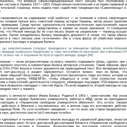
 оказалось, что впервые сфальсифицированный текст письма был опубликован 
ая система в Украине 1917—1953. Общественно-политический и историко-правовой ан
на титульной странице, книга издана «при содействии товарищества «Самопомощь» в
.
танавливаться на содержании этой «работы» — из названия и списка «жертводате
но поливая грязью весь советский период истории Украины, автор решил проиллюс
и примерами. Среди прочих «доказательств коммунистических преступлений» нашл
и остальные документы представлены в книжке на языке оригинала, то сообщение
тно, что Рясной никогда бы не стал писать Берия на украинском — перевод осущес
сылке. Зачем понадобилось Биласу переводить документ? А затем, что таким образо
нести в текст письма свое «уточнение». Им и стала фраза об убийствах мирного
 фрагмент выглядит в редакции Биласа:
м, що комплектування спецгруп проводилося за принципом підбору агентів-бойовиків
ь ліквідації оунівського бандитизму (у тому числі вбивств населення, яке співчувало О
п за весь час їх існування не було ні одного випадку зради».[94]
 малым — всем ретрансляторам осталось немного подправить абзац, сделать при 
«скромно» опустить в комментарии Биласа авторское уточнение. Таким образом, фраз
ло ОУН-УПА» вошла в «тело» документа как первозданный текст. Все желающие могут
т oun-upa.org.ua в раздел «Документы». Остается вопрос: знал ли Билас, чт
аким образом? Безусловно, знал. Достаточно просмотреть главу его книги, которая
ывательные группы НКВД-МГБ», чтобы убедиться в этом. Она полностью посвя
ям о «преступной» деятельности спецгрупп, убивающих под видом УПА мирное насе
иласа буквально совпадает с текстом Идьзо. По всей видимости, второй никогда не си
ередрал текст у первого.
зать о личности самого Ивана Биласа. Родился в 1953 г., греко-католик. Как указ
лас окончил юрфак Львовского университета, работал в МВД, затем на преподавател
сертацию в «Украинском свободном университете (Мюнхен)». Это, кстати, говори
 действует в Mюнxeне с послевоенных лет, а многие годы его возглавляет действи
дымыp Янив. По сути «учебное» заведение — не что иное, как старое бандеровское г
а наук, достаточно шести (siс!) месяцев «учебы».
 «дипломы» и «ученые степени» многие выходцы из украинской диаспоры, зачасту
ии средних школ. Кстати, докторской диссертацией Биласа в «Украинском свободном 
арательная система в Украине». Рецензентами ее выступили «доктор политол