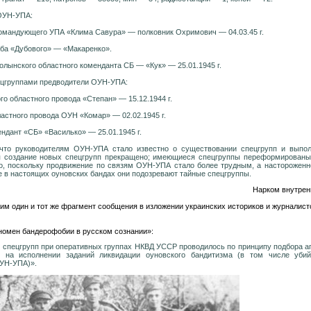
ОУН-УПА:
омандующего УПА «Клима Савура» — полковник Охримович — 04.03.45 г.
ба «Дубового» — «Макаренко».
олынского областного коменданта СБ — «Кук» — 25.01.1945 г.
цгруппами предводители ОУН-УПА:
о областного провода «Степан» — 15.12.1944 г.
астного провода ОУН «Комар» — 02.02.1945 г.
ндант «СБ» «Василько» — 25.01.1945 г.
 что руководителям ОУН-УПА стало известно о существовании спецгрупп и выпо
я создание новых спецгрупп прекращено; имеющиеся спецгруппы переформированы
о, поскольку продвижение по связям ОУН-УПА стало более трудным, а настороженн
е в настоящих оуновских бандах они подозревают тайные спецгруппы.
Нарком внутрен
им один и тот же фрагмент сообщения в изложении украинских историков и журналисто
еномен бандерофобии в русском сознании»:
 спецгрупп при оперативных группах НКВД УССР проводилось по принципу подбора аг
 на исполнении заданий ликвидации оуновского бандитизма (в том числе убий
УН-УПА)».