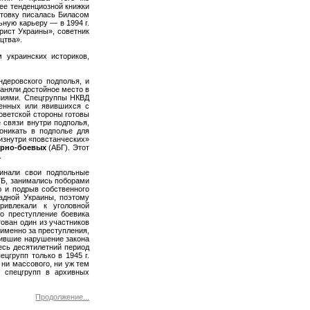
ее тенденциозной книжки
ктовку писалась Биласом
ьную карьеру — в 1994 г.
рист Украины», советник
цтва».
 украинских историков,
деровского подполья, и
аняли достойное место в
ниями. Спецгруппы НКВД
ченных или явившихся с
оветской стороны готовы
 связи внутри подполья,
оникать в подполье для
изнутри «повстанческих»
урно-боевых
(АБГ). Этот
.
минали свои подпольные
ГБ, занимались поборами
ю и подрыв собственного
адной Украины, поэтому
ривлекали к уголовной
го преступление боевика
ован один из участников
 именно за преступления,
тившие нарушение закона
есь десятилетний период
цгрупп только в 1945 г.
 ни массового, ни уж тем
и спецгрупп в архивных
Продолжение...