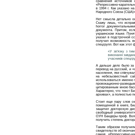
сравнения источников
«Репрессивно-карательн
в 1994 г. Как указано 
Народного Союза (США)»
Нет смысла детально ос
Скажу лишь, что исправ
horror документальным
документа. Притом, есл
украинском языке. Поня
указал в подстрочной с
получил возможность в
спецгрупп. Вот как этот
«У зв'язку з ти
виконанні завдан
учасників спецгру
А дальше дело было за
перевод на русский, и 
населення, яке співчува
на небезызвестный сай
использоваться именно т
провокационно-развед
цитированным мною басн
Характерно, что текст Б
архивах», а полностью п
Стоит еще пару слов ска
помещенной в книге, Би
защитил докторскую дис
свободный унивepcитeт»
OУH Бaндepы пpoф. Bоло
получить степень доктор
Таким образом получили
свидетельств об окончан
самая «Репрессивно-к