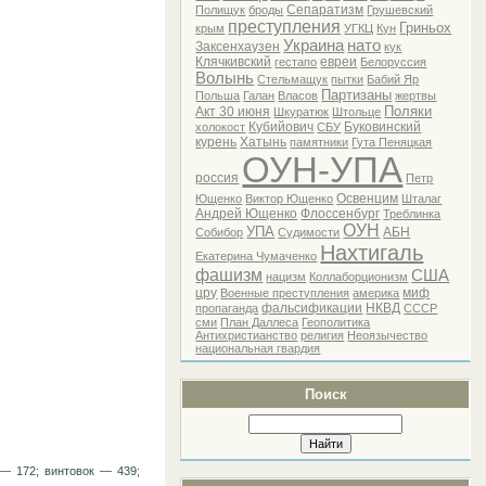
Сепаратизм
Полищук
броды
Грушевский
преступления
Гриньох
крым
УГКЦ
Кун
Украина
нато
Заксенхаузен
кук
Клячкивский
евреи
гестапо
Белоруссия
Волынь
Стельмащук
пытки
Бабий Яр
Партизаны
Польша
Галан
Власов
жертвы
Поляки
Акт 30 июня
Шкуратюк
Штольце
Кубийович
Буковинский
холокост
СБУ
курень
Хатынь
памятники
Гута Пеняцкая
ОУН-УПА
россия
Петр
Освенцим
Ющенко
Виктор Ющенко
Шталаг
Андрей Ющенко
Флоссенбург
Треблинка
ОУН
УПА
АБН
Собибор
Судимости
Нахтигаль
Екатерина Чумаченко
фашизм
США
нацизм
Коллаборционизм
цру
миф
Военные преступления
америка
фальсификации
НКВД
пропаганда
СССР
сми
План Даллеса
Геополитика
Антихристианство
религия
Неоязычество
национальная гвардия
Поиск
— 172; винтовок — 439;