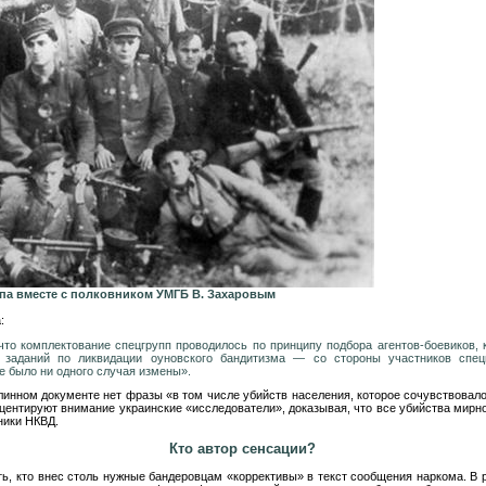
ппа вместе с полковником УМГБ В. Захаровым
:
 что комплектование спецгрупп проводилось по принципу подбора агентов-боевиков,
 заданий по ликвидации оуновского бандитизма — со стороны участников спец
е было ни одного случая измены».
инном документе нет фразы «в том числе убийств населения, которое сочувствов
кцентируют внимание украинские «исследователи», доказывая, что все убийства мирн
ники НКВД.
Кто автор сенсации?
ь, кто внес столь нужные бандеровцам «коррективы» в текст сообщения наркома. В 