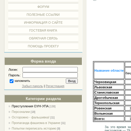
ФОРУМ
ПОЛЕЗНЫЕ ССЫЛКИ
ИНФОРМАЦИЯ О САЙТЕ
ГОСТЕВАЯ КНИГА
ОБРАТНАЯ СВЯЗЬ
ПОМОЩЬ ПРОЕКТУ
Форма входа
Логин:
Название области
бан
Пароль:
запомнить
Черновицкая
Забыл пароль
|
Регистрация
Львовская
Станиславская
Дрогобычская
Категории раздела
Тернопольская
Преступления ОУН-УПА
[130]
Ровенская
Персоналии
[18]
Волынская
Осторожно - фальшивка!
[11]
Всего:
Пропаганда фашизма в Украине
[11]
За это время за
Попытки переписать историю
[9]
пистолетов — 79;