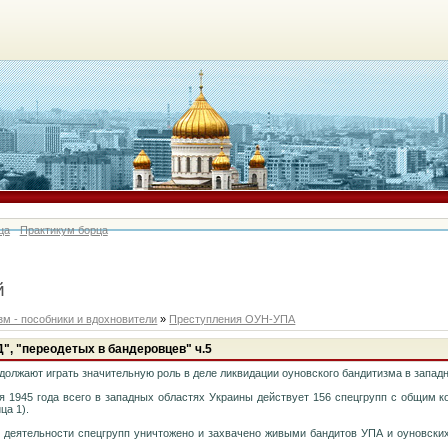
ца
Практикум борца
й
м - пособники и вдохновители
»
Преступления ОУН-УПА
", "переодетых в бандеровцев" ч.5
должают играть значительную роль в деле ликвидации оуновского бандитизма в запад
я 1945 года всего в западных областях Украины действует 156 спецгрупп с общим к
ца 1).
 деятельности спецгрупп уничтожено и захвачено живыми бандитов УПА и оуновски