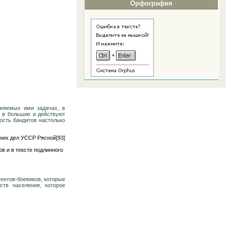
Орфография
лняемых ими задачах, в
 в большие и действуют
ость бандитов настолько
них дел УССР Рясной[93]
в и в тексте подлинного
ентов-боевиков, которые
ств населения, которое