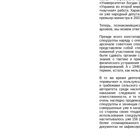
«Университета» Богдан 
«Украина во второй мир
«научная» работа. Харак
он уже народный депута
премьер-министра в 2003 
Теперь, познакомившис
архивов, мы можем ответ
Прежде всего констатир
спецгруппы наряду с оп
арсенале советских сп
представляли собой сп
повинной участников по
были сдавать органам с
знания о тактике и пр
физического устранения
формирований. А с 194
термин, кстати, как нел
В то же время деятель
«привычки» и, пользуяс
и грабежами сельского 
авторитета среди насе
наказание следовало 
ответственности, и те 
очень наглядно продемо
спецгруппы и зачинщик г
совершенные уже в каче
со стороны своих «подо
использования спецгруп
насчитывалось уже 156 (
более спланированного
документах не зафиксир