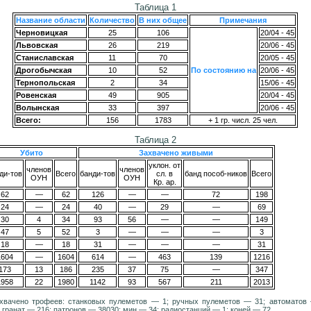
Таблица 1
Название области
Количество
В них общее
Примечания
Черновицкая
25
106
20/04 - 45
Львовская
26
219
20/06 - 45
Станиславская
11
70
20/05 - 45
Дрогобычская
10
52
По состоянию на
20/06 - 45
Тернопольская
2
34
15/06 - 45
Ровенская
49
905
20/04 - 45
Волынская
33
397
20/06 - 45
Всего:
156
1783
+ 1 гр. числ. 25 чел.
Таблица 2
Убито
Захвачено живыми
уклон. от
членов
членов
ди-тов
Всего
банди-тов
сл. в
банд пособ-ников
Всего
ОУН
ОУН
Кр. ар.
62
—
62
126
—
—
72
198
24
—
24
40
—
29
—
69
30
4
34
93
56
—
—
149
47
5
52
3
—
—
—
3
18
—
18
31
—
—
—
31
1604
—
1604
614
—
463
139
1216
173
13
186
235
37
75
—
347
1958
22
1980
1142
93
567
211
2013
хвачено трофеев: станковых пулеметов — 1; ручных пулеметов — 31; автоматов 
 гранат — 216; патронов — 38030; мин — 34; радиостанций — 1; коней — 72.