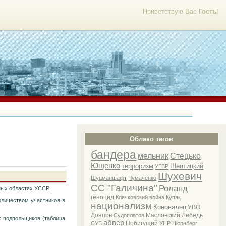
Приветствую Вас
Гость
!
Облако тегов
бандера
мельник
Стецько
Ющенко
терроризм
Шептицкий
УГВР
Шухевич
Шуцманшафт
Чумаченко
СС "Галичина"
Роланд
ных областях УССР.
геноцид
Клячковский
война
Купяк
оличеством участников в
национализм
Коновалец
УВО
Донцов
Масловский
Лебедь
Судоплатов
х подпольщиков (таблица
абвер
Побигущий
СУБ
УНР
Нюрнберг