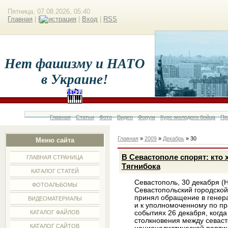
Пятница, 07.08.2026, 05:40
Главная
|
Регистрация
|
Вход
|
RSS
Нет фашизму и НАТО
в Украине!
Главная
Статьи
Фото
Видео
Форум
Курс молодого бойца
Пр
Главная
»
2009
»
Декабрь
»
30
Меню сайта
В Севастополе спорят: кто
ГЛАВНАЯ СТРАНИЦА
Тягнибока
КАТАЛОГ СТАТЕЙ
Севастополь, 30 декабря (
ФОТОАЛЬБОМЫ
Севастопольский городской
принял обращение в генер
ВИДЕОМАТЕРИАЛЫ
и к уполномоченному по пр
событиях 26 декабря, когд
КАТАЛОГ ФАЙЛОВ
столкновения между севас
КАТАЛОГ САЙТОВ