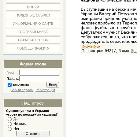
националистической партии
ФОРУМ
Выступивший на сессии на
Украины Валерий Петухов з
ПОЛЕЗНЫЕ ССЫЛКИ
эмиграции приняло участие 
человек прибыло из Терноп
ИНФОРМАЦИЯ О САЙТЕ
фаны футбольного клуба «
Депутат-коммунист Васили
ГОСТЕВАЯ КНИГА
собравшихся на то, что пр
ОБРАТНАЯ СВЯЗЬ
председатель севастополь
ПОМОЩЬ ПРОЕКТУ
Просмотров:
942
|
Добавил:
Spa
Форма входа
Логин:
Пароль:
запомнить
Забыл пароль
|
Регистрация
Наш опрос
Существует ли в Украине
угроза возрождения нацизма?
Да
Не знаю
Нет