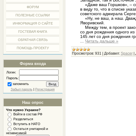
Западной, так и Восточной 
«Даже ваш Горшков», – ск
ФОРУМ
в виду то, что в списке ук
советского адмирала Серге
ПОЛЕЗНЫЕ ССЫЛКИ
«Ну, не ваш, а наш. Дважд
Яворивский.
ИНФОРМАЦИЯ О САЙТЕ
Между тем, в проект закон
со дня рождения одного из
ГОСТЕВАЯ КНИГА
145 лет со дня рождения г
ОБРАТНАЯ СВЯЗЬ
...
Читать дальше »
ПОМОЩЬ ПРОЕКТУ
Просмотров:
931
|
Добавил:
Spacer
|
Форма входа
Логин:
Пароль:
запомнить
Забыл пароль
|
Регистрация
Наш опрос
Что нужно Украине?
Войти в состав РФ
Разделиться
Вступить в НАТО
Остаться унитарной и
независимой