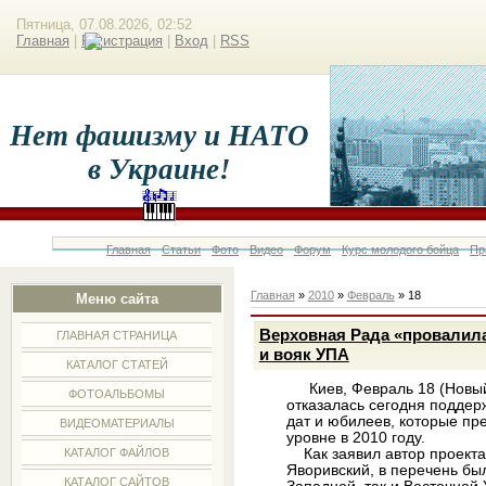
Пятница, 07.08.2026, 02:52
Главная
|
Регистрация
|
Вход
|
RSS
Нет фашизму и НАТО
в Украине!
Главная
Статьи
Фото
Видео
Форум
Курс молодого бойца
Пр
Главная
»
2010
»
Февраль
»
18
Меню сайта
Верховная Рада «провалил
ГЛАВНАЯ СТРАНИЦА
и вояк УПА
КАТАЛОГ СТАТЕЙ
Киев, Февраль 18 (Новый
ФОТОАЛЬБОМЫ
отказалась сегодня поддер
дат и юбилеев, которые пр
ВИДЕОМАТЕРИАЛЫ
уровне в 2010 году.
Как заявил автор проекта
КАТАЛОГ ФАЙЛОВ
Яворивский, в перечень бы
КАТАЛОГ САЙТОВ