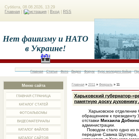
Суббота, 08.08.2026, 13:29
Главная
|
Регистрация
|
Вход
|
RSS
Нет фашизму и НАТО
в Украине!
Главная
Статьи
Фото
Видео
Форум
Курс молодого бойца
Пр
Главная
»
2011
»
Февраль
»
11
Меню сайта
Харьковский губернатор-«р
ГЛАВНАЯ СТРАНИЦА
памятную доску духовнику
КАТАЛОГ СТАТЕЙ
Харьковское отделение С
ФОТОАЛЬБОМЫ
обращением к президенту 
отставки
Михаила Добкин
ВИДЕОМАТЕРИАЛЫ
администрации.
Поводом стало одно из по
КАТАЛОГ ФАЙЛОВ
передаче Савика Шустера,
КАТАЛОГ САЙТОВ