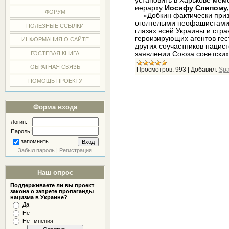
установить в Харькове мем
иерарху
Иосифу Слипому,
ФОРУМ
«Добкин фактически призы
оголтелыми неофашистами и
ПОЛЕЗНЫЕ ССЫЛКИ
глазах всей Украины и стр
героизирующих агентов гес
ИНФОРМАЦИЯ О САЙТЕ
других соучастников нацист
заявлении Союза советски
ГОСТЕВАЯ КНИГА
ОБРАТНАЯ СВЯЗЬ
Просмотров:
993
|
Добавил:
Spa
ПОМОЩЬ ПРОЕКТУ
Форма входа
Логин:
Пароль:
запомнить
Забыл пароль
|
Регистрация
Наш опрос
Поддерживаете ли вы проект
закона о запрете пропаганды
нацизма в Украине?
Да
Нет
Нет мнения