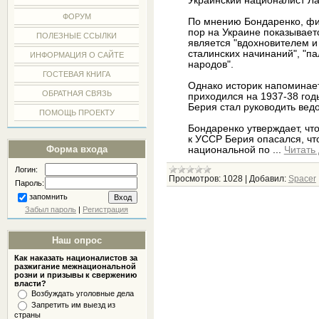
Украинский националист Ла
ФОРУМ
По мнению Бондаренко, фиг
пор на Украине показывает
ПОЛЕЗНЫЕ ССЫЛКИ
является "вдохновителем и
сталинских начинаний", "па
ИНФОРМАЦИЯ О САЙТЕ
народов".
ГОСТЕВАЯ КНИГА
Однако историк напоминает
ОБРАТНАЯ СВЯЗЬ
приходился на 1937-38 год
Берия стал руководить ведо
ПОМОЩЬ ПРОЕКТУ
Бондаренко утверждает, чт
к УССР Берия опасался, чт
Форма входа
национальной по
...
Читать
Логин:
Просмотров:
1028
|
Добавил:
Spacer
Пароль:
запомнить
Забыл пароль
|
Регистрация
Наш опрос
Как наказать националистов за
разжигание межнациональной
розни и призывы к свержению
власти?
Возбуждать уголовные дела
Запретить им выезд из
страны