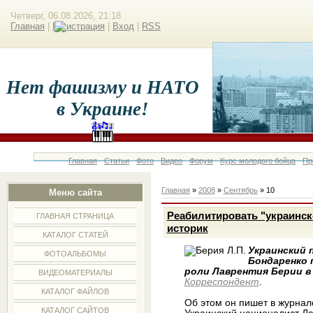
Четверг, 06.08.2026, 21:18
Главная
|
Регистрация
|
Вход
|
RSS
Нет фашизму и НАТО
в Украине!
Главная
Статьи
Фото
Видео
Форум
Курс молодого бойца
Пр
Главная
»
2008
»
Сентябрь
»
10
Меню сайта
Реабилитировать "украинск
ГЛАВНАЯ СТРАНИЦА
историк
КАТАЛОГ СТАТЕЙ
Украинский 
ФОТОАЛЬБОМЫ
Бондаренко 
роли Лаврентия Берии в
ВИДЕОМАТЕРИАЛЫ
Корреспондент
.
КАТАЛОГ ФАЙЛОВ
Об этом он пишет в журнал
КАТАЛОГ САЙТОВ