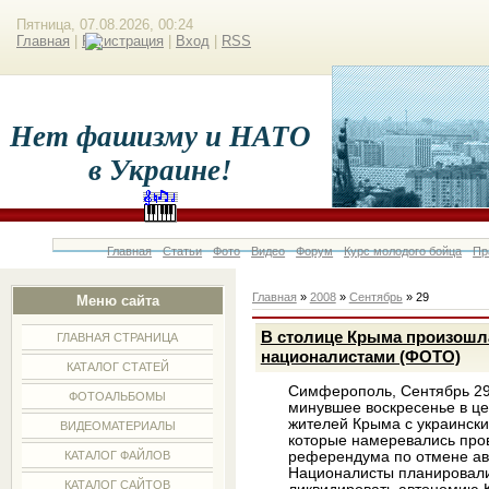
Пятница, 07.08.2026, 00:24
Главная
|
Регистрация
|
Вход
|
RSS
Нет фашизму и НАТО
в Украине!
Главная
Статьи
Фото
Видео
Форум
Курс молодого бойца
Пр
Главная
»
2008
»
Сентябрь
»
29
Меню сайта
В столице Крыма произошла
ГЛАВНАЯ СТРАНИЦА
националистами (ФОТО)
КАТАЛОГ СТАТЕЙ
Симферополь, Сентябрь 29 
ФОТОАЛЬБОМЫ
минувшее воскресенье в ц
жителей Крыма с украинск
ВИДЕОМАТЕРИАЛЫ
которые намеревались про
референдума по отмене авт
КАТАЛОГ ФАЙЛОВ
Националисты планировали
КАТАЛОГ САЙТОВ