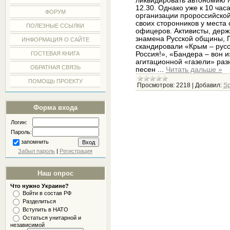
ликвидировать автономию К
12.30. Однако уже к 10 ча
ФОРУМ
организации пророссийской
своих сторонников у места
ПОЛЕЗНЫЕ ССЫЛКИ
офицеров. Активисты, держ
знамена Русской общины, П
ИНФОРМАЦИЯ О САЙТЕ
скандировали «Крым – русс
Россия!», «Бандера – вон 
ГОСТЕВАЯ КНИГА
агитационной «газели» раз
ОБРАТНАЯ СВЯЗЬ
песен
...
Читать дальше »
ПОМОЩЬ ПРОЕКТУ
Просмотров:
2218
|
Добавил:
Sp
Форма входа
Логин:
Пароль:
запомнить
Забыл пароль
|
Регистрация
Наш опрос
Что нужно Украине?
Войти в состав РФ
Разделиться
Вступить в НАТО
Остаться унитарной и
независимой