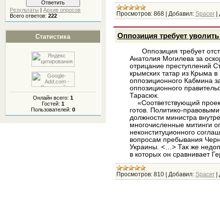
Результаты
|
Архив опросов
Просмотров:
868
|
Добавил:
Spacer
|
Всего ответов:
222
Оппозиция требует уволить
Статистика
Оппозиция требует отста
Анатолия Могилева за оск
отрицание преступлений С
крымских татар из Крыма в 
оппозиционного Кабмина з
оппозиционного правительс
Тарасюк.
Онлайн всего:
1
«Соответствующий проект 
Гостей:
1
готов. Политико-правовыми
Пользователей:
0
должности министра внутре
многочисленные митинги о
неконституционного соглаш
вопросам пребывания Черн
Украины. <…> Так же недо
в которых он сравнивает Г
Просмотров:
810
|
Добавил:
Spacer
|