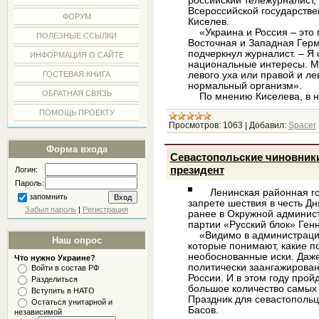
российский тележурналист,
Всероссийской государств
ФОРУМ
Киселев.
«Украина и Россия – это 
ПОЛЕЗНЫЕ ССЫЛКИ
Восточная и Западная Гер
подчеркнул журналист. – Я 
ИНФОРМАЦИЯ О САЙТЕ
национальные интересы. Мо
левого уха или правой и л
ГОСТЕВАЯ КНИГА
нормальный организм».
ОБРАТНАЯ СВЯЗЬ
По мнению Киселева, в 
ПОМОЩЬ ПРОЕКТУ
Просмотров:
1063
|
Добавил:
Spacer
Форма входа
Севастопольские чиновники
президент
Логин:
Пароль:
Ленинская районная гос
запомнить
запрете шествия в честь Д
Забыл пароль
|
Регистрация
ранее в Окружной админис
партии «Русский блок» Ген
«Видимо в администрации
Наш опрос
которые понимают, какие п
необоснованные иски. Даж
Что нужно Украине?
политически заангажирова
Войти в состав РФ
России. И в этом году прой
Разделиться
большое количество самых
Вступить в НАТО
Праздник для севастопольц
Остаться унитарной и
Басов.
независимой