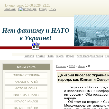
Понедельник, 10.08.2026, 22:28
Главная
|
Регистрация
|
Вход
|
RSS
Нет фашизму и НАТО
в Украине!
Главная
Статьи
Фото
Видео
Форум
Курс молодого бойца
Пр
Главная
»
2010
»
Июнь
»
11
Меню сайта
Дмитрий Киселев: Украина и
ГЛАВНАЯ СТРАНИЦА
народа, как Южная и Север
КАТАЛОГ СТАТЕЙ
Украина и Россия предст
ФОТОАЛЬБОМЫ
с неосознанными и несфо
интересами. Оба государст
ВИДЕОМАТЕРИАЛЫ
народа.
Об этом на встрече в Си
КАТАЛОГ ФАЙЛОВ
Международным медиа-клуб
КАТАЛОГ САЙТОВ