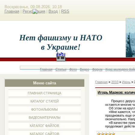
Воскресенье, 09.08.2026, 10:18
Главная
|
Регистрация
|
Вход
|
RSS
Нет фашизму и НАТО
в Украине!
Главная
Статьи
Фото
Видео
Форум
Курс молодого бой
Главная
»
2010
»
Июнь
»
Меню сайта
Игорь Марков: коли
ГЛАВНАЯ СТРАНИЦА
Процесс дерусифи
КАТАЛОГ СТАТЕЙ
остаются многие ч
Об этом на кругло
ФОТОАЛЬБОМЫ
«Мне кажется, что
праздновать еще о
ВИДЕОМАТЕРИАЛЫ
окончательно. Нап
«В качестве приме
КАТАЛОГ ФАЙЛОВ
продолжает действ
КАТАЛОГ САЙТОВ