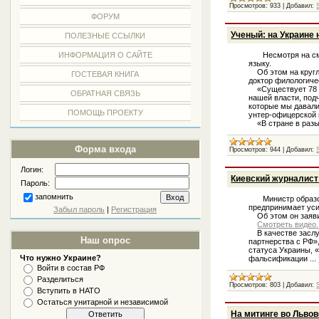
Просмотров:
933
|
Добавил:
ФОРУМ
Ученый: на Украине
ПОЛЕЗНЫЕ ССЫЛКИ
Несмотря на смен
ИНФОРМАЦИЯ О САЙТЕ
языку.
Об этом на кругло
ГОСТЕВАЯ КНИГА
доктор филологиче
«Существует 78 ук
ОБРАТНАЯ СВЯЗЬ
нашей власти, под
которые мы давали
ПОМОЩЬ ПРОЕКТУ
унтер-офицерской 
«В стране в разы,
Форма входа
Просмотров:
944
|
Добавил:
Логин:
Киевский журналист
Пароль:
запомнить
Министр образова
предпринимает уси
Забыл пароль
|
Регистрация
Об этом он заявил
Смотреть видео.
В качестве заслуг
Наш опрос
партнерства с РФ»
статуса Украины, 
Что нужно Украине?
фальсификации
...
Войти в состав РФ
Разделиться
Просмотров:
803
|
Добавил:
Вступить в НАТО
Остаться унитарной и независимой
На митинге во Льво