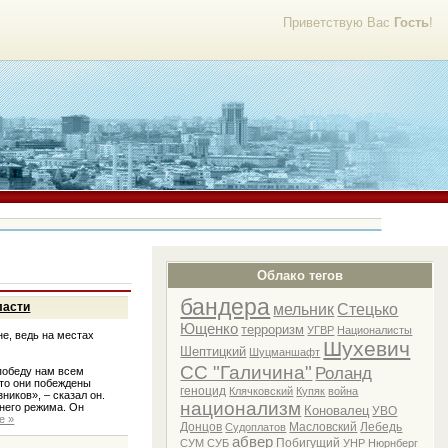
Приветствую Вас
Гость
!
Облако тегов
бандера
ласти
мельник
Стецько
Ющенко
терроризм
УГВР
Националисты
е, ведь на местах
Шухевич
Шептицкий
Шуцманшафт
СС "Галичина"
Роланд
победу нам всем
что они побеждены
геноцид
Клячковский
Купяк
война
иков», – сказал он.
национализм
него режима. Он
Коновалец
УВО
е »
Донцов
Масловский
Лебедь
Судоплатов
абвер
Побигущий
СУМ
СУБ
УНР
Нюрнберг