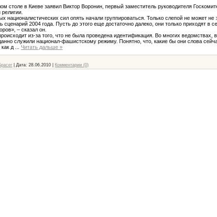
м столе в Киеве заявил Виктор Воронин, первый заместитель руководителя Госкомит
 религии.
 националистических сил опять начали группироваться. Только слепой не может не з
 сценарий 2004 года. Пусть до этого еще достаточно далеко, они только приходят в 
ров», – сказал он.
оисходит из-за того, что не была проведена идентификация. Во многих ведомствах, в
данно служили национал-фашистскому режиму. Понятно, что, какие бы они слова сейча
 как д
...
Читать дальше »
Spacer
|
Дата:
28.06.2010
|
Комментарии (0)