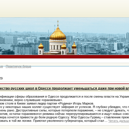
ца
Практикум борца
29
чество русских школ в Одессе продолжает уменьшаться даже при новой в
кации сферы образования в Одессе продолжается и после смены власти на Украин
иновники, верно служившие «оранжевым».
м столе в Киеве заявил лидер партии «Родина» Игорь Марков.
 у некоторых наших коллег существует эйфория от успехов. Я глубоко убежден, что 
чень рано. Деструктивные силы, которые потерпели поражение, – не следует думать, 
ротив, остатки «оранжевого» режима сейчас перегруппировываются и ищут новых союзн
ра хочется привести до боли родную Одессу. Мэр Одессы Гурвиц – ставленник преж
овать в той же логике. Приютил уволенного губернатора, который стал
...
Читать дальш