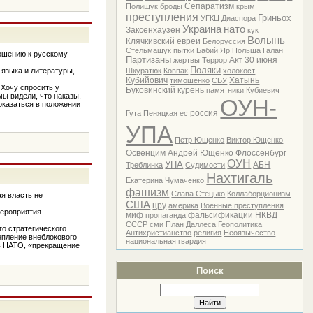
Сепаратизм
Полищук
броды
крым
преступления
Гриньох
УГКЦ
Диаспора
Украина
нато
Заксенхаузен
кук
Волынь
Клячкивский
евреи
Белоруссия
Стельмащук
пытки
Бабий Яр
Польша
Галан
ошению к русскому
Партизаны
Акт 30 июня
жертвы
Террор
Поляки
 языка и литературы,
Шкуратюк
Ковпак
холокост
Кубийович
Хатынь
тимошенко
СБУ
Хочу спросить у
Буковинский курень
памятники
Кубиевич
мы видели, что наказы,
ОУН-
оказаться в положении
россия
Гута Пеняцкая
ес
УПА
Петр Ющенко
Виктор Ющенко
Освенцим
Андрей Ющенко
Флоссенбург
ОУН
УПА
АБН
Треблинка
Судимости
Нахтигаль
Екатерина Чумаченко
фашизм
Слава Стецько
Коллаборционизм
я власть не
США
цру
америка
Военные преступления
ероприятия.
миф
фальсификации
НКВД
пропаганда
СССР
сми
План Даллеса
Геополитика
о стратегического
Антихристианство
религия
Неоязычество
епление внеблокового
национальная гвардия
 в НАТО, «прекращение
Поиск