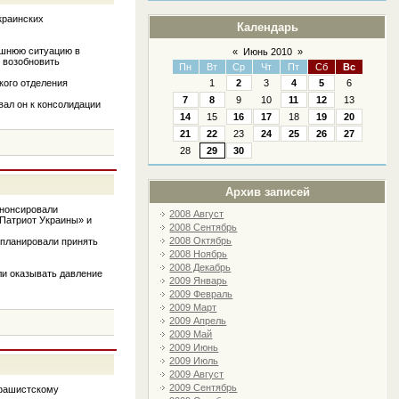
краинских
Календарь
ешнюю ситуацию в
«
Июнь 2010
»
м возобновить
Пн
Вт
Ср
Чт
Пт
Сб
Вс
кого отделения
1
2
3
4
5
6
7
8
9
10
11
12
13
вал он к консолидации
14
15
16
17
18
19
20
21
22
23
24
25
26
27
28
29
30
Архив записей
анонсировали
2008 Август
«Патриот Украины» и
2008 Сентябрь
2008 Октябрь
 планировали принять
2008 Ноябрь
2008 Декабрь
ли оказывать давление
2009 Январь
2009 Февраль
2009 Март
2009 Апрель
2009 Май
2009 Июнь
2009 Июль
2009 Август
2009 Сентябрь
-фашистскому