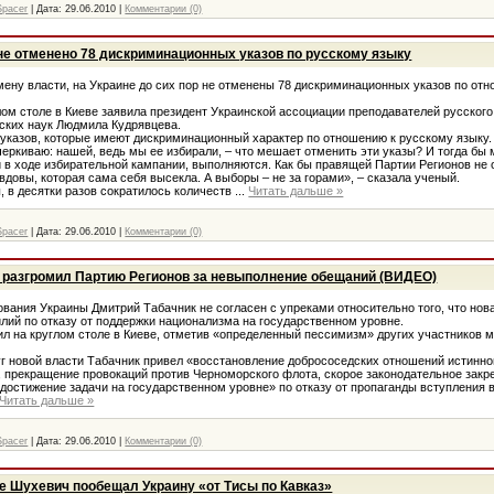
Spacer
|
Дата:
29.06.2010
|
Комментарии (0)
 не отменено 78 дискриминационных указов по русскому языку
у власти, на Украине до сих пор не отменены 78 дискриминационных указов по отн
м столе в Киеве заявила президент Украинской ассоциации преподавателей русского
ских наук Людмила Кудрявцева.
азов, которые имеют дискриминационный характер по отношению к русскому языку. 
черкиваю: нашей, ведь мы ее избирали, – что мешает отменить эти указы? И тогда бы 
 в ходе избирательной кампании, выполняются. Как бы правящей Партии Регионов не 
вдовы, которая сама себя высекла. А выборы – не за горами», – сказала ученый.
 в десятки разов сократилось количеств
...
Читать дальше »
Spacer
|
Дата:
29.06.2010
|
Комментарии (0)
 разгромил Партию Регионов за невыполнение обещаний (ВИДЕО)
ния Украины Дмитрий Табачник не согласен с упреками относительно того, что нова
лий по отказу от поддержки национализма на государственном уровне.
 на круглом столе в Киеве, отметив «определенный пессимизм» других участников м
 новой власти Табачник привел «восстановление добрососедских отношений истинног
, прекращение провокаций против Черноморского флота, скорое законодательное закр
«достижение задачи на государственном уровне» по отказу от пропаганды вступления
Читать дальше »
Spacer
|
Дата:
29.06.2010
|
Комментарии (0)
ве Шухевич пообещал Украину «от Тисы по Кавказ»