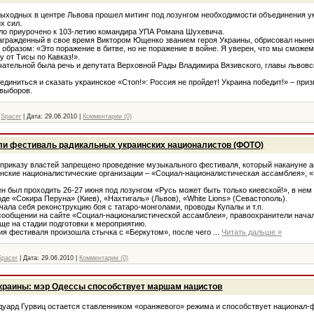
одных в центре Львова прошел митинг под лозунгом необходимости объединения у
х сил.
 приурочено к 103-летию командира УПА Романа Шухевича.
гражденный в свое время Виктором Ющенко званием героя Украины, обрисовал нын
образом: «Это поражение в битве, но не поражение в войне. Я уверен, что мы сможе
 от Тисы по Кавказ!».
ельной была речь и депутата Верховной Рады Владимира Вязивского, главы львовс
ниться и сказать украинское «Стоп!»: Россия не пройдет! Украина победит!» – приз
выборов.
Spacer
|
Дата:
29.06.2010
|
Комментарии (0)
ли фестиваль радикальных украинских националистов (ФОТО)
иказу властей запрещено проведение музыкального фестиваля, который накануне 
нские националистические организации – «Социал-националистическая ассамблея», 
был проходить 26-27 июня под лозунгом «Русь может быть только киевской!», в нем
де «Сокира Перуна» (Киев), «Нахтигаль» (Львов), «White Lions» (Севастополь).
а себя реконструкцию боя с татаро-монголами, проводы Купалы и т.п.
ообщении на сайте «Социал-националистической ассамблеи», правоохранители нача
еще на стадии подготовки к мероприятию.
я фестиваля произошла стычка с «Беркутом», после чего
...
Читать дальше »
Spacer
|
Дата:
29.06.2010
|
Комментарии (0)
краины: мэр Одессы способствует маршам нацистов
рд Гурвиц остается ставленником «оранжевого» режима и способствует национал