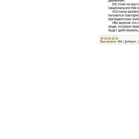
движению.
Об этом на кругло
национальностям и
«Остатки разбитых
пытаются повторить
президентских выбо
«Во многом это пр
люди, которые пре
будут действовать,
Просмотров:
884
|
Добавил: