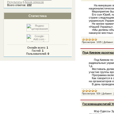
Результаты
|
Архив опросов
Всего ответов:
222
На минувших вых
националистически
Мероприятие было
Его сын Юрий, на
Статистика
стране следующим 
украинскую Украину
Не менее примечат
«Нашей Украины».
«Мы должны объеди
накануне местных 
Просмотров:
1035
|
Добавил:
Онлайн всего:
1
Гостей:
1
Под Киевом разогна
Пользователей:
0
Под Киевом по пр
радикальные украи
т.д.
Фестиваль должен 
участие группы вро
Программа включал
Как говорится в с
на организаторов 
В день проведени
Просмотров:
929
|
Добавил:
Госкомнацрелигий У
Мэр Одессы Эдуа